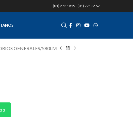
(01) 272 1819 - (01) 271 8562
TANOS
ORIOS GENERALES
580LM
App