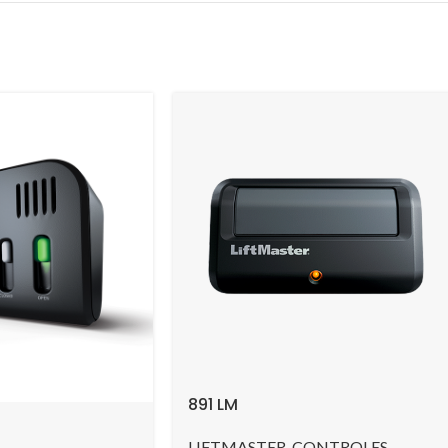
891 LM
LIFTMASTER
,
CONTROLES