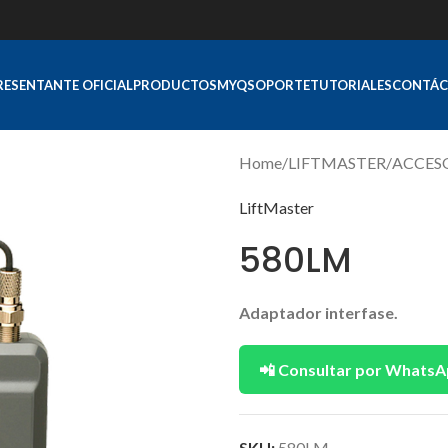
RESENTANTE OFICIAL
PRODUCTOS
MYQ
SOPORTE
TUTORIALES
CONTÁC
Home
LIFTMASTER
ACCES
LiftMaster
580LM
Adaptador interfase.
📲 Consultar por Whats
SKU:
580LM